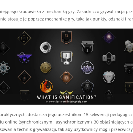
niejącego środowiska z mechaniką gry. Zasadniczo grywalizacja przy
ie stosuje je poprzez mechanikę gry, taką jak punkty, odznaki i ran
praktycznych, dostarcza jego uczestnikom 15 sekwencji pedagogiczn
niu online (synchronicznym i asynchronicznym), 30 objaśniających 
owania technik grywalizacji, tak aby użytkownicy mogli przećwicz