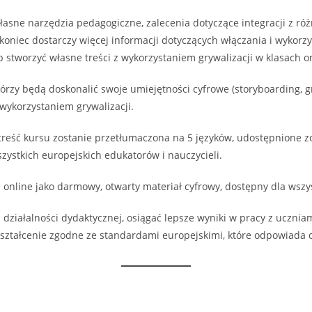
łasne narzędzia pedagogiczne, zalecenia dotyczące integracji z ró
a koniec dostarczy więcej informacji dotyczących włączania i wykor
b stworzyć własne treści z wykorzystaniem grywalizacji w klasach on
którzy będą doskonalić swoje umiejętności cyfrowe (storyboarding, g
 wykorzystaniem grywalizacji.
treść kursu zostanie przetłumaczona na 5 języków, udostępnione zo
szystkich europejskich edukatorów i nauczycieli.
e online jako darmowy, otwarty materiał cyfrowy, dostępny dla ws
działalności dydaktycznej, osiągać lepsze wyniki w pracy z ucznia
kształcenie zgodne ze standardami europejskimi, które odpowiada