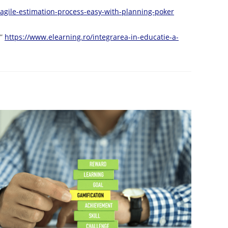
gile-estimation-process-easy-with-planning-poker
ă”
https://www.elearning.ro/integrarea-in-educatie-a-