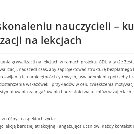
onaleniu nauczycieli – ku
zacji na lekcjach
ia grywalizacji na lekcjach w ramach projektu GDL, a także Zest
alizacji, nadszedł czas, aby zaprojektować strukturę bezpłatnego 
 rozwijania ich umiejętności cyfrowych, uświadomienia potrzeby i z
y), dostarczenia wskazówek i przykładów w celu zwiększenia motywacji
m stymulowania zaangażowania i uczestnictwa uczniów w zajęciach
 w różnych aspektach życia;
c lekcję bardziej atrakcyjną i angażującą uczniów. Każdy kontekst 