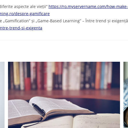
ferite aspecte ale vieții”
https://ro.myservername.com/how-make-a
ning.ro/despre-gamificare
de „Gamification” și „Game-Based Learning” – Între trend și exigenț
intre-trend-si-exigenta