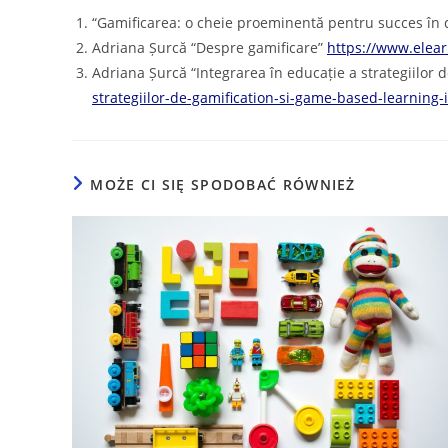
“Gamificarea: o cheie proeminentă pentru succes în di
Adriana Șurcă “Despre gamificare”
https://www.elear
Adriana Șurcă “Integrarea în educație a strategiilor 
strategiilor-de-gamification-si-game-based-learning-
MOŻE CI SIĘ SPODOBAĆ RÓWNIEŻ