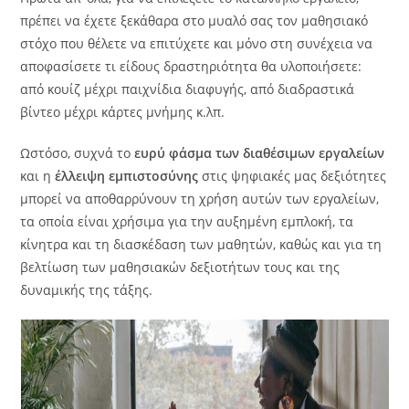
πρέπει να έχετε ξεκάθαρα στο μυαλό σας τον μαθησιακό
στόχο που θέλετε να επιτύχετε και μόνο στη συνέχεια να
αποφασίσετε τι είδους δραστηριότητα θα υλοποιήσετε:
από κουίζ μέχρι παιχνίδια διαφυγής, από διαδραστικά
βίντεο μέχρι κάρτες μνήμης κ.λπ.
Ωστόσο, συχνά το
ευρύ φάσμα των διαθέσιμων εργαλείων
και η
έλλειψη εμπιστοσύνης
στις ψηφιακές μας δεξιότητες
μπορεί να αποθαρρύνουν τη χρήση αυτών των εργαλείων,
τα οποία είναι χρήσιμα για την αυξημένη εμπλοκή, τα
κίνητρα και τη διασκέδαση των μαθητών, καθώς και για τη
βελτίωση των μαθησιακών δεξιοτήτων τους και της
δυναμικής της τάξης.