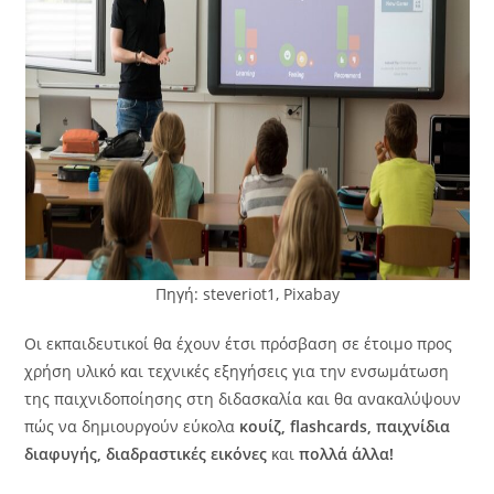
Πηγή: steveriot1, Pixabay
Οι εκπαιδευτικοί θα έχουν έτσι πρόσβαση σε έτοιμο προς
χρήση υλικό και τεχνικές εξηγήσεις για την ενσωμάτωση
της παιχνιδοποίησης στη διδασκαλία και θα ανακαλύψουν
πώς να δημιουργούν εύκολα
κουίζ,
flashcards
, παιχνίδια
διαφυγής, διαδραστικές εικόνες
και
πολλά άλλα!