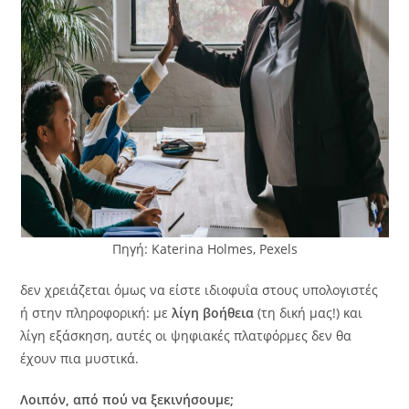
Πηγή: Katerina Holmes, Pexels
δεν χρειάζεται όμως να είστε ιδιοφυΐα στους υπολογιστές
ή στην πληροφορική: με
λίγη βοήθεια
(τη δική μας!) και
λίγη εξάσκηση, αυτές οι ψηφιακές πλατφόρμες δεν θα
έχουν πια μυστικά.
Λοιπόν, από πού να ξεκινήσουμε;