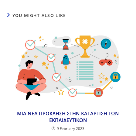
YOU MIGHT ALSO LIKE
ΜΙΑ NΕΑ ΠΡΟΚΛΗΣΗ ΣΤΗΝ ΚΑΤΑΡΤΙΣΗ ΤΩΝ
ΕΚΠΑΙΔΕΥΤΙΚΩΝ
9 February 2023