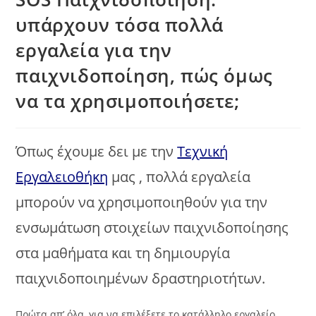
υπάρχουν τόσα πολλά
εργαλεία για την
παιχνιδοποίηση, πώς όμως
να τα χρησιμοποιήσετε;
Όπως έχουμε δει με την
Τεχνική
Εργαλειοθήκη
μας , πολλά εργαλεία
μπορούν να χρησιμοποιηθούν για την
ενσωμάτωση στοιχείων παιχνιδοποίησης
στα μαθήματα και τη δημιουργία
παιχνιδοποιημένων δραστηριοτήτων.
Πρώτα απ’ όλα, για να επιλέξετε το κατάλληλο εργαλείο,