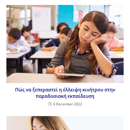
Πώς να ξεπεραστεί η έλλειψη κινήτρου στην
παραδοσιακή εκπαίδευση
6 December 2022