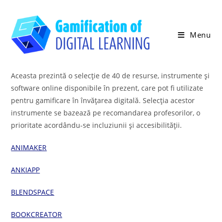
Skip
to
content
Menu
Aceasta prezintă o selecție de 40 de resurse, instrumente și
software online disponibile în prezent, care pot fi utilizate
pentru gamificare în învățarea digitală. Selecția acestor
instrumente se bazează pe recomandarea profesorilor, o
prioritate acordându-se incluziunii și accesibilității.
ANIMAKER
ANKIAPP
BLENDSPACE
BOOKCREATOR