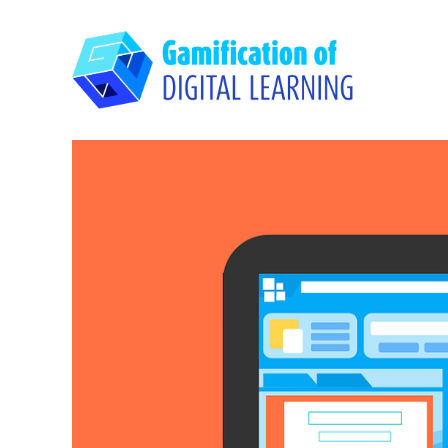
Skip
to
content