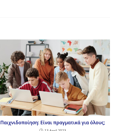
Παιχνιδοποίηση: Είναι πραγματικά για όλους;
13 April 2023