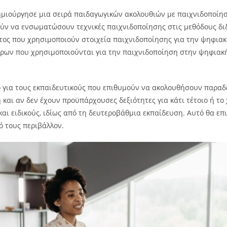
μιούργησε μια σειρά παιδαγωγικών ακολουθιών με παιχνιδοποίησ
ούν να ενσωματώσουν τεχνικές παιχνιδοποίησης στις μεθόδους δι
ος που χρησιμοποιούν στοιχεία παιχνιδοποίησης για την ψηφιακ
όρων που χρησιμοποιούνται για την παιχνιδοποίηση στην ψηφιακ
ητο για τους εκπαιδευτικούς που επιθυμούν να ακολουθήσουν παρ
αι αν δεν έχουν προϋπάρχουσες δεξιότητες για κάτι τέτοιο ή το 
αι ειδικούς, ιδίως από τη δευτεροβάθμια εκπαίδευση. Αυτό θα επ
ό τους περιβάλλον.