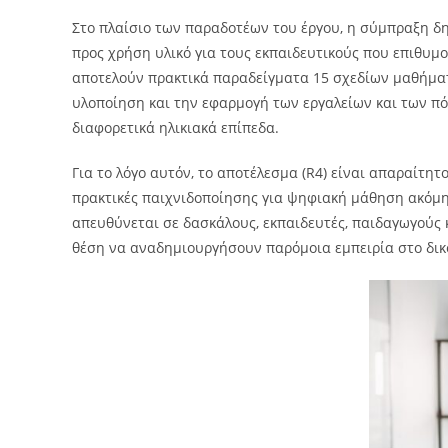
Στο πλαίσιο των παραδοτέων του έργου, η σύμπραξη δη
προς χρήση υλικό για τους εκπαιδευτικούς που επιθυμ
αποτελούν πρακτικά παραδείγματα 15 σχεδίων μαθήματ
υλοποίηση και την εφαρμογή των εργαλείων και των π
διαφορετικά ηλικιακά επίπεδα.
Για το λόγο αυτόν, το αποτέλεσμα (R4) είναι απαραίτ
πρακτικές παιχνιδοποίησης για ψηφιακή μάθηση ακόμη κ
απευθύνεται σε δασκάλους, εκπαιδευτές, παιδαγωγούς κ
θέση να αναδημιουργήσουν παρόμοια εμπειρία στο δικ