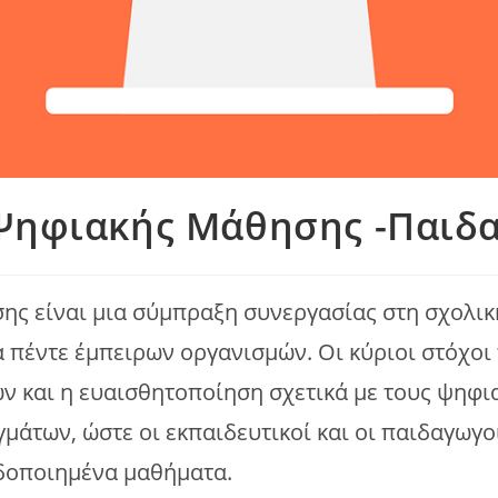
Ψηφιακής Μάθησης -Παιδα
ς είναι μια σύμπραξη συνεργασίας στη σχολικ
 πέντε έμπειρων οργανισμών. Οι κύριοι στόχοι 
ν και η ευαισθητοποίηση σχετικά με τους ψηφι
μάτων, ώστε οι εκπαιδευτικοί και οι παιδαγωγ
ιδοποιημένα μαθήματα.